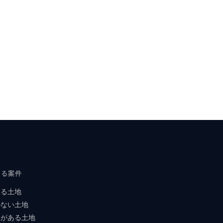
いる案件
まる土地
かない土地
題がある土地