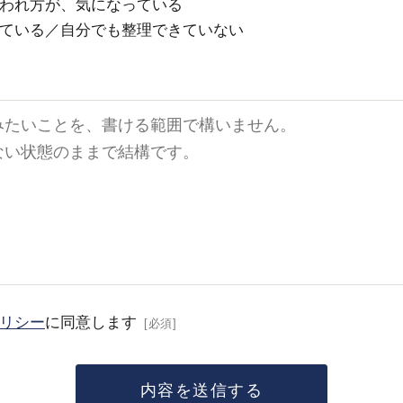
われ方が、気になっている
ている／自分でも整理できていない
リシー
に同意します
[必須]
内容を送信する