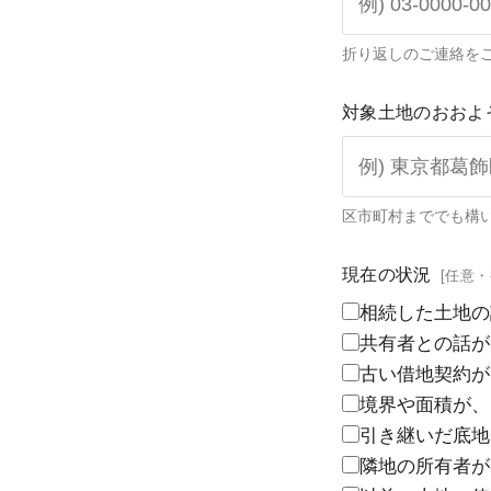
折り返しのご連絡を
対象土地のおおよ
区市町村まででも構
現在の状況
[任意
相続した土地の
共有者との話が
古い借地契約が
境界や面積が、
引き継いだ底地
隣地の所有者が