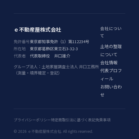
ｅ不動産屋株式会社
会社につい
て
免許番号
東京都知事免許（1）第112234号
土地の整理
所在地
東京都葛飾区東立石3-32-3
について
代表者
代表取締役 井口雄介
会社情報
グループ法人：土地家屋調査士法人 井口工務所
代表プロフ
（測量・境界確定・登記）
ィール
お問い合わ
せ
プライバシーポリシー
特定商取引法に基づく表記
免責事項
©
2026
ｅ不動産屋株式会社. All rights reserved.