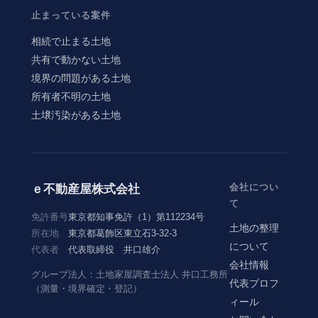
止まっている案件
相続で止まる土地
共有で動かない土地
境界の問題がある土地
所有者不明の土地
土壌汚染がある土地
会社につい
ｅ不動産屋株式会社
て
免許番号
東京都知事免許（1）第112234号
土地の整理
所在地
東京都葛飾区東立石3-32-3
について
代表者
代表取締役 井口雄介
会社情報
グループ法人：土地家屋調査士法人 井口工務所
代表プロフ
（測量・境界確定・登記）
ィール