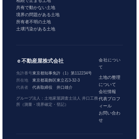
相続で止まる土地
共有で動かない土地
境界の問題がある土地
所有者不明の土地
土壌汚染がある土地
会社につい
ｅ不動産屋株式会社
て
免許番号
東京都知事免許（1）第112234号
土地の整理
所在地
東京都葛飾区東立石3-32-3
について
代表者
代表取締役 井口雄介
会社情報
グループ法人：土地家屋調査士法人 井口工務
代表プロフ
所（測量・境界確定・登記）
ィール
お問い合わ
せ