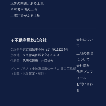
境界の問題がある土地
所有者不明の土地
土壌汚染がある土地
会社につい
ｅ不動産屋株式会社
て
免許番号
東京都知事免許（1）第112234号
土地の整理
所在地
東京都葛飾区東立石3-32-3
について
代表者
代表取締役 井口雄介
会社情報
グループ法人：土地家屋調査士法人 井口工務所
代表プロフ
（測量・境界確定・登記）
ィール
お問い合わ
せ