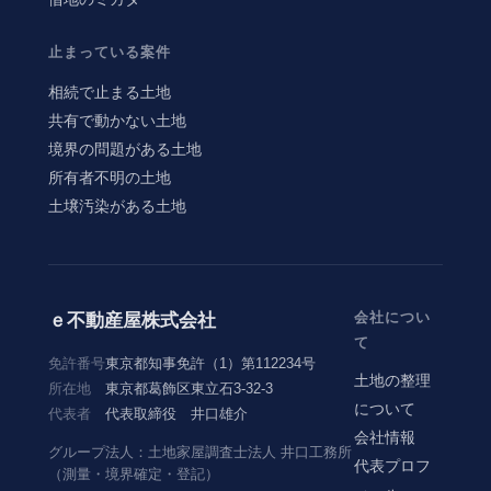
止まっている案件
相続で止まる土地
共有で動かない土地
境界の問題がある土地
所有者不明の土地
土壌汚染がある土地
会社につい
ｅ不動産屋株式会社
て
免許番号
東京都知事免許（1）第112234号
土地の整理
所在地
東京都葛飾区東立石3-32-3
について
代表者
代表取締役 井口雄介
会社情報
グループ法人：土地家屋調査士法人 井口工務所
代表プロフ
（測量・境界確定・登記）