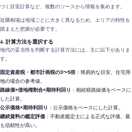
づく目安計算など、複数のソースから情報を集めます。
近隣相場は地域ごとに大きく異なるため、エリアの特性を
踏まえた把握が必要です。
4. 計算方法を選択する
地代の妥当性を判断する計算方法には、主に以下がありま
す。
固定資産税・都市計画税の3〜5倍
：簡易的な目安。住宅用
地の場合の参考値。
路線価×借地権割合×期待利回り
：相続税路線価をベースに
した計算。
公示価格×期待利回り
：公示価格をベースにした計算。
継続賃料の鑑定評価
：不動産鑑定士による正式な評価。最
も信頼性が高い。