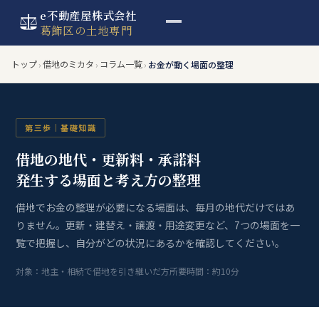
e不動産屋株式会社
葛飾区の土地専門
トップ
借地のミカタ
コラム一覧
›
›
›
お金が動く場面の整理
第三歩｜基礎知識
借地の地代・更新料・承諾料
発生する場面と考え方の整理
借地でお金の整理が必要になる場面は、毎月の地代だけではあ
りません。更新・建替え・譲渡・用途変更など、7つの場面を一
覧で把握し、自分がどの状況にあるかを確認してください。
対象：地主・相続で借地を引き継いだ方
所要時間：約10分