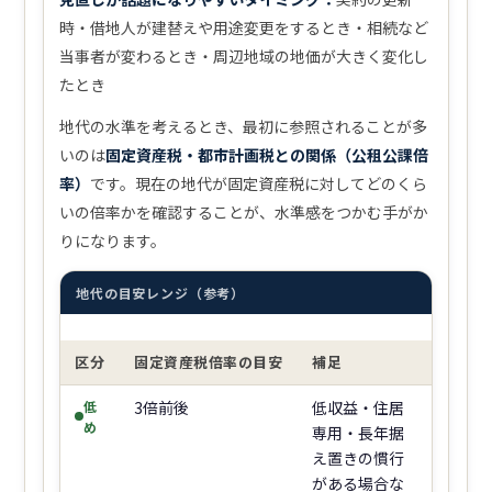
時・借地人が建替えや用途変更をするとき・相続など
当事者が変わるとき・周辺地域の地価が大きく変化し
たとき
地代の水準を考えるとき、最初に参照されることが多
いのは
固定資産税・都市計画税との関係（公租公課倍
率）
です。現在の地代が固定資産税に対してどのくら
いの倍率かを確認することが、水準感をつかむ手がか
りになります。
地代の目安レンジ（参考）
区分
固定資産税倍率の目安
補足
低
3倍前後
低収益・住居
め
専用・長年据
え置きの慣行
がある場合な