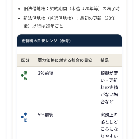
旧法借地権：契約期間（木造は20年等）の満了時
新法借地権（普通借地権）：最初の更新（30年
後）以降は20年ごと
更新料の目安レンジ（参考）
区分
更地価格に対する割合の目安
補足
低
3%前後
根拠が薄
め
い・更新
料の実績
がない場
合など
中
5%前後
実務上の
間
落としど
ころにな
りやすい