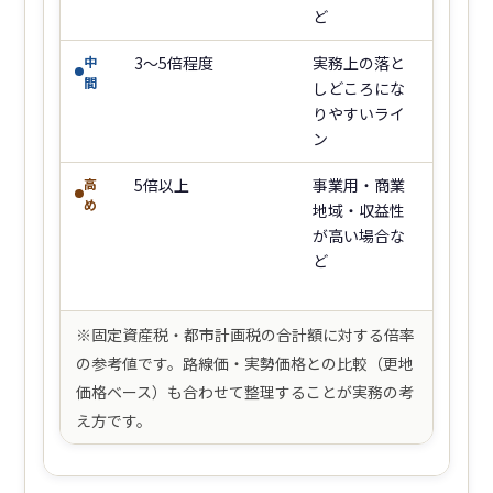
ど
中
3〜5倍程度
実務上の落と
間
しどころにな
りやすいライ
ン
高
5倍以上
事業用・商業
め
地域・収益性
が高い場合な
ど
※固定資産税・都市計画税の合計額に対する倍率
の参考値です。路線価・実勢価格との比較（更地
価格ベース）も合わせて整理することが実務の考
え方です。