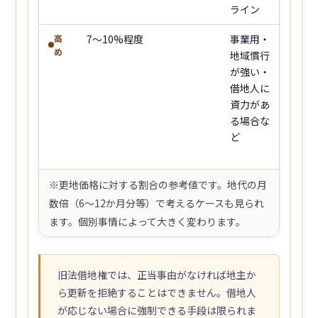
ライン
高
7〜10%程度
事業用・
め
地域慣行
が強い・
借地人に
資力があ
る場合な
ど
※更地価格に対する割合の参考値です。地代の月
数倍（6〜12か月分等）で考えるケースも見られ
ます。個別事情によって大きく変わります。
旧法借地権では、正当事由がなければ地主か
ら更新を拒絶することはできません。借地人
が応じない場合に強制できる手段は限られま