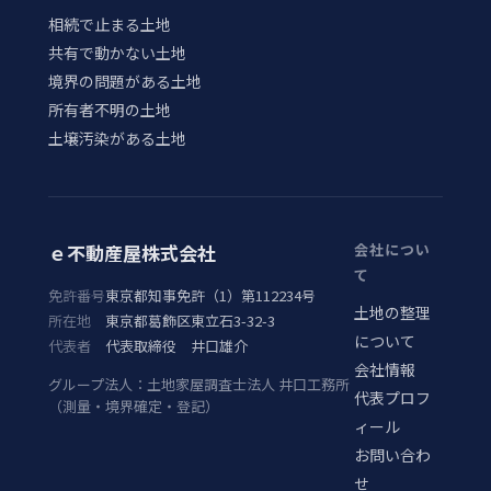
相続で止まる土地
共有で動かない土地
境界の問題がある土地
所有者不明の土地
土壌汚染がある土地
ｅ不動産屋株式会社
会社につい
て
免許番号
東京都知事免許（1）第112234号
土地の整理
所在地
東京都葛飾区東立石3-32-3
について
代表者
代表取締役 井口雄介
会社情報
グループ法人：土地家屋調査士法人 井口工務所
代表プロフ
（測量・境界確定・登記）
ィール
お問い合わ
せ