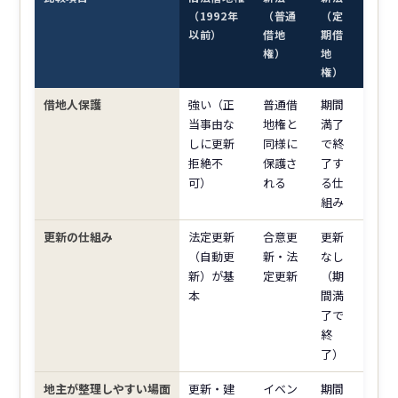
（1992年
（普通
（定
以前）
借地
期借
権）
地
権）
借地人保護
強い（正
普通借
期間
当事由な
地権と
満了
しに更新
同様に
で終
拒絶不
保護さ
了す
可）
れる
る仕
組み
更新の仕組み
法定更新
合意更
更新
（自動更
新・法
なし
新）が基
定更新
（期
本
間満
了で
終
了）
地主が整理しやすい場面
更新・建
イベン
期間